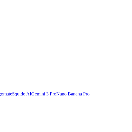
gomate
Squido AI
Gemini 3 Pro
Nano Banana Pro